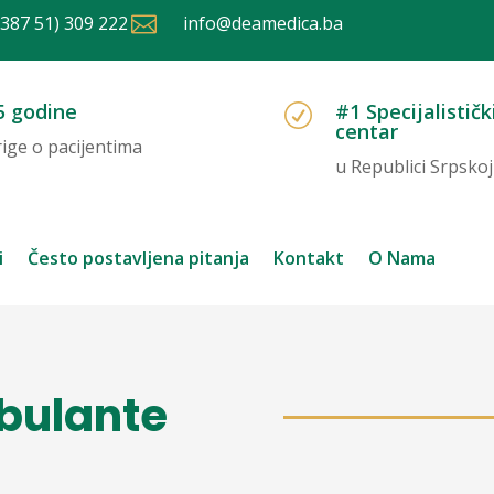
+387 51) 309 222

info@deamedica.ba
5 godine
#1 Specijalističk
R
centar
rige o pacijentima
u Republici Srpskoj
i
Često postavljena pitanja
Kontakt
O Nama
mbulante