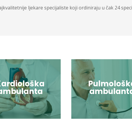
valitetnije ljekare specijaliste koji ordiniraju u čak 24 spec
Kardiološka
Pulmološk
ambulanta
ambulant