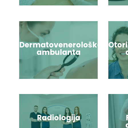
Dermatovenerološka
Otor
ambulanta
Radiologija