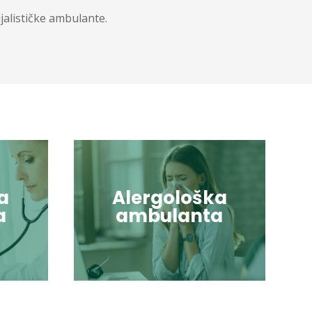
ijalističke ambulante.
a
Alergološka
a
ambulanta