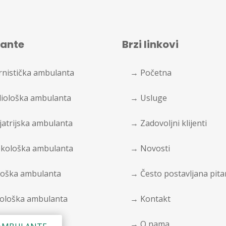
ante
Brzi linkovi
rnistička ambulanta
→ Početna
iološka ambulanta
→ Usluge
jatrijska ambulanta
→ Zadovoljni klijenti
kološka ambulanta
→ Novosti
oška ambulanta
→ Često postavljana pita
ološka ambulanta
→ Kontakt
→ O nama