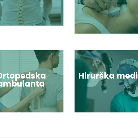
Ortopedska
Hirurška medi
ambulanta