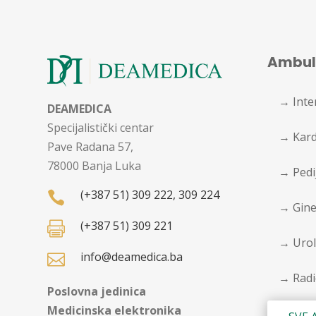
Ambul
→ Inte
DEAMEDICA
Specijalistički centar
→ Kard
Pave Radana 57,
78000 Banja Luka
→ Pedi
(+387 51) 309 222, 309 224

→ Gine
(+387 51) 309 221

→ Urol
info@deamedica.ba

→ Radi
Poslovna jedinica
Medicinska elektronika