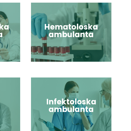
ka
Hematoloska
a
ambulanta
a
Infektoloska
ambulanta