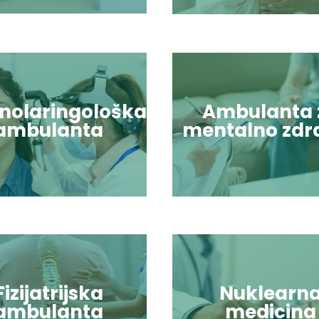
inolaringološka
Ambulanta 
ambulanta
mentalno zdra
Fizijatrijska
Nuklearn
ambulanta
medicina