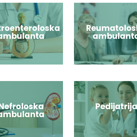
troenteroloska
Reumatolos
ambulanta
ambulant
Nefroloska
Pedijatrij
ambulanta