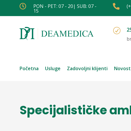

PON - PET: 07 - 20| SUB: 07 -

(
15
2
R
b
Početna
Usluge
Zadovoljni klijenti
Novost
Specijalističke a