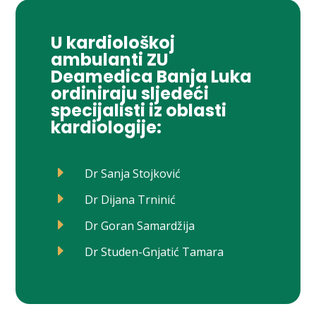
U kardiološkoj
ambulanti ZU
Deamedica Banja Luka
ordiniraju sljedeći
specijalisti iz oblasti
kardiologije:
E
Dr Sanja Stojković
E
Dr Dijana Trninić
E
Dr Goran Samardžija
E
Dr Studen-Gnjatić Tamara