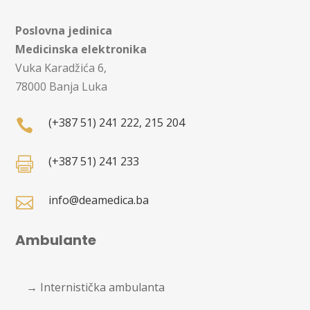
Poslovna jedinica
Medicinska elektronika
Vuka Karadžića 6,
78000 Banja Luka
(+387 51) 241 222, 215 204

(+387 51) 241 233

info@deamedica.ba

Ambulante
→ Internistička ambulanta