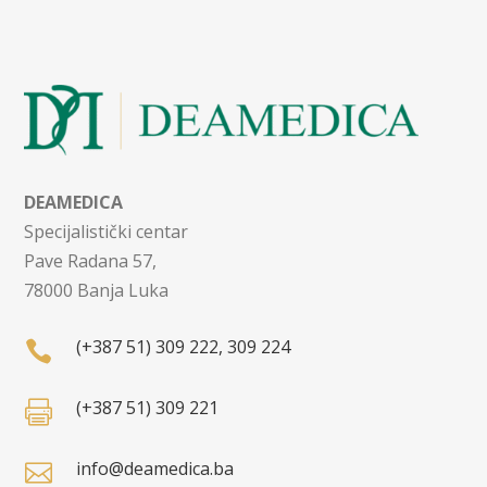
DEAMEDICA
Specijalistički centar
Pave Radana 57,
78000 Banja Luka
(+387 51) 309 222, 309 224

(+387 51) 309 221

info@deamedica.ba
