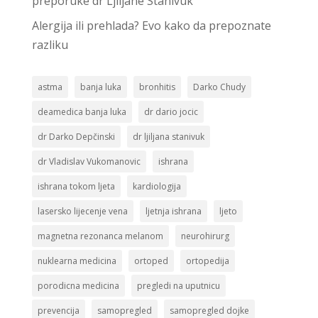
preporuke dr Ljiljane Stanivuk
Alergija ili prehlada? Evo kako da prepoznate
razliku
astma
banja luka
bronhitis
Darko Chudy
deamedica banja luka
dr dario jocic
dr Darko Depčinski
dr ljiljana stanivuk
dr Vladislav Vukomanovic
ishrana
ishrana tokom ljeta
kardiologija
lasersko lijecenje vena
ljetnja ishrana
ljeto
magnetna rezonanca melanom
neurohirurg
nuklearna medicina
ortoped
ortopedija
porodicna medicina
pregledi na uputnicu
prevencija
samopregled
samopregled dojke