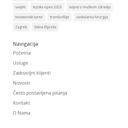
savjeti
srpska open 2023
svijest o muškom zdravlju
tenisteniski turnir
trombofilije
vaskularna hirurgija
Zagreb
štitna žlijezda
Navigacija
Početna
Usluge
Zadovoljni klijenti
Novosti
Često postavljena pitanja
Kontakt
O Nama