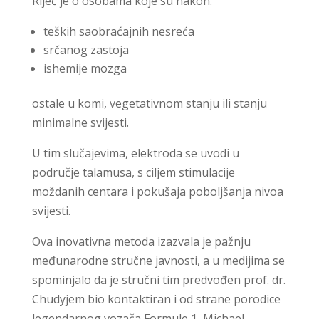
Riječ je o osobama koje su nakon:
teških saobraćajnih nesreća
srčanog zastoja
ishemije mozga
ostale u komi, vegetativnom stanju ili stanju
minimalne svijesti.
U tim slučajevima, elektroda se uvodi u
područje talamusa, s ciljem stimulacije
moždanih centara i pokušaja poboljšanja nivoa
svijesti.
Ova inovativna metoda izazvala je pažnju
međunarodne stručne javnosti, a u medijima se
spominjalo da je stručni tim predvođen prof. dr.
Chudyjem bio kontaktiran i od strane porodice
legendarnog vozača Formule 1,
Michael