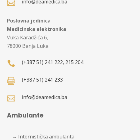
info@deamedica.ba

Poslovna jedinica
Medicinska elektronika
Vuka Karadžića 6,
78000 Banja Luka
(+387 51) 241 222, 215 204

(+387 51) 241 233

info@deamedica.ba

Ambulante
→ Internistička ambulanta