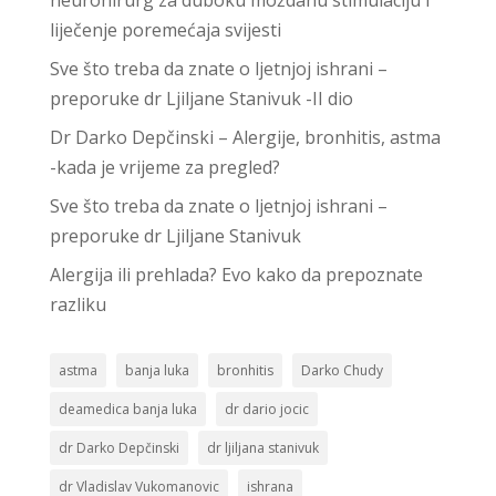
neurohirurg za duboku moždanu stimulaciju i
liječenje poremećaja svijesti
Sve što treba da znate o ljetnjoj ishrani –
preporuke dr Ljiljane Stanivuk -II dio
Dr Darko Depčinski – Alergije, bronhitis, astma
-kada je vrijeme za pregled?
Sve što treba da znate o ljetnjoj ishrani –
preporuke dr Ljiljane Stanivuk
Alergija ili prehlada? Evo kako da prepoznate
razliku
astma
banja luka
bronhitis
Darko Chudy
deamedica banja luka
dr dario jocic
dr Darko Depčinski
dr ljiljana stanivuk
dr Vladislav Vukomanovic
ishrana