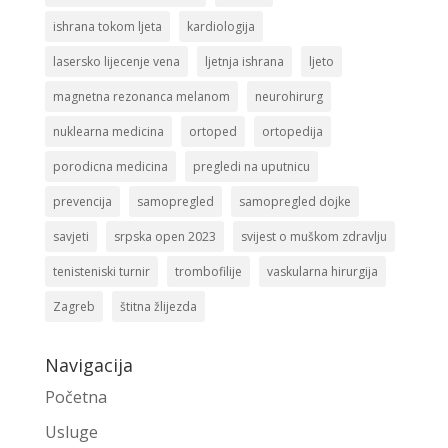
ishrana tokom ljeta
kardiologija
lasersko lijecenje vena
ljetnja ishrana
ljeto
magnetna rezonanca melanom
neurohirurg
nuklearna medicina
ortoped
ortopedija
porodicna medicina
pregledi na uputnicu
prevencija
samopregled
samopregled dojke
savjeti
srpska open 2023
svijest o muškom zdravlju
tenisteniski turnir
trombofilije
vaskularna hirurgija
Zagreb
štitna žlijezda
Navigacija
Početna
Usluge