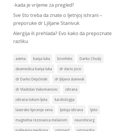
-kada je vrijeme za pregled?
Sve što treba da znate o ljetnjoj ishrani –
preporuke dr Ljiljane Stanivuk
Alergija ili prehlada? Evo kako da prepoznate
razliku
astma
banja luka
bronhitis
Darko Chudy
deamedica banja luka
dr dario jocic
dr Darko Depčinski
dr ljiljana stanivuk
dr Vladislav Vukomanovic
ishrana
ishrana tokom ljeta
kardiologija
lasersko lijecenje vena
ljetnja ishrana
ljeto
magnetna rezonanca melanom
neurohirurg
nuklearna medicina
ortoped
ortopedija