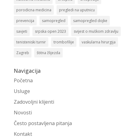
porodicna medicina
pregledi na uputnicu
prevencija
samopregled
samopregled dojke
savjeti
srpska open 2023
svijest o muškom zdravlju
tenisteniski turnir
trombofilije
vaskularna hirurgija
Zagreb
štitna žlijezda
Navigacija
Početna
Usluge
Zadovoljni klijenti
Novosti
Često postavljena pitanja
Kontakt