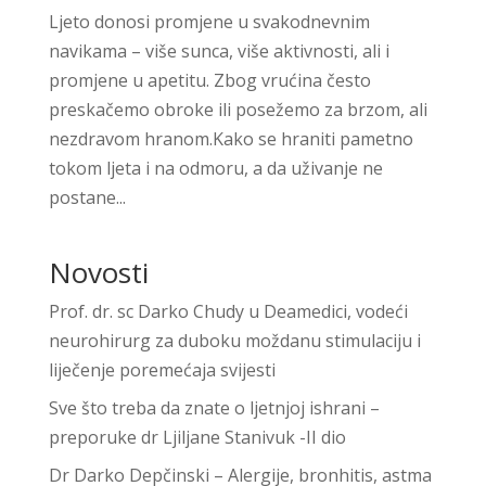
Ljeto donosi promjene u svakodnevnim
navikama – više sunca, više aktivnosti, ali i
promjene u apetitu. Zbog vrućina često
preskačemo obroke ili posežemo za brzom, ali
nezdravom hranom.Kako se hraniti pametno
tokom ljeta i na odmoru, a da uživanje ne
postane...
Novosti
Prof. dr. sc Darko Chudy u Deamedici, vodeći
neurohirurg za duboku moždanu stimulaciju i
liječenje poremećaja svijesti
Sve što treba da znate o ljetnjoj ishrani –
preporuke dr Ljiljane Stanivuk -II dio
Dr Darko Depčinski – Alergije, bronhitis, astma