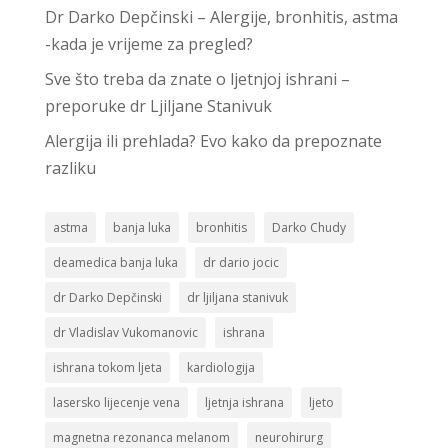
Dr Darko Depčinski – Alergije, bronhitis, astma
-kada je vrijeme za pregled?
Sve što treba da znate o ljetnjoj ishrani –
preporuke dr Ljiljane Stanivuk
Alergija ili prehlada? Evo kako da prepoznate
razliku
astma
banja luka
bronhitis
Darko Chudy
deamedica banja luka
dr dario jocic
dr Darko Depčinski
dr ljiljana stanivuk
dr Vladislav Vukomanovic
ishrana
ishrana tokom ljeta
kardiologija
lasersko lijecenje vena
ljetnja ishrana
ljeto
magnetna rezonanca melanom
neurohirurg