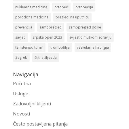
nuklearna medicina
ortoped
ortopedija
porodicna medicina
pregledi na uputnicu
prevencija
samopregled
samopregled dojke
savjeti
srpska open 2023
svijest o muškom zdravlju
tenisteniski turnir
trombofilije
vaskularna hirurgija
Zagreb
štitna žlijezda
Navigacija
Početna
Usluge
Zadovoljni klijenti
Novosti
Često postavljena pitanja