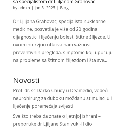
sa specijalistom dr Ljiljanom Grahovac
by
admin
|
jan 8, 2025
|
Blog
Dr Ljiljana Grahovac, specijalista nuklearne
medicine, posvetila je više od 20 godina
dijagnostici i liječenju bolesti štitne žlijezde. U
ovom intervjuu otkriva nam važnost
preventivnih pregleda, simptome koji upućuju
na probleme sa štitnom žlijezdom i šta sve...
Novosti
Prof. dr. sc Darko Chudy u Deamedici, vodeći
neurohirurg za duboku moždanu stimulaciju i
liječenje poremećaja svijesti
Sve što treba da znate o ljetnjoj ishrani –
preporuke dr Ljiljane Stanivuk -II dio